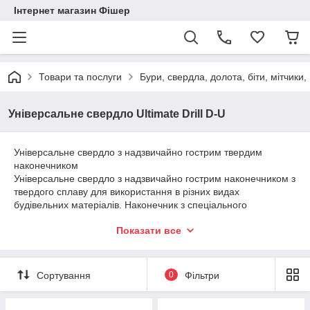
Інтернет магазин Фішер
Товари та послуги
Бури, свердла, долота, біти, мітчики
Універсальне свердло Ultimate Drill D-U
Універсальне свердло з надзвичайно гострим твердим
наконечником
Універсальне свердло з надзвичайно гострим наконечником з
твердого сплаву для використання в різних видах
будівельних матеріалів. Наконечник з спеціального
відшліфованого карбіда забезпечує швидке пілотне
Показати все
свердлення.
Сортування
0
Фільтри