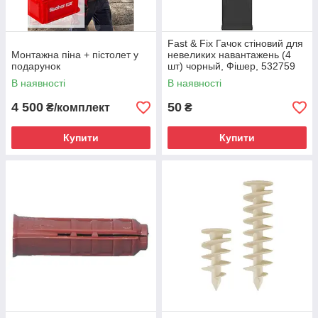
Fast & Fix Гачок стіновий для
Монтажна піна + пістолет у
невеликих навантажень (4
подарунок
шт) чорный, Фішер, 532759
В наявності
В наявності
4 500
50
₴/комплект
₴
Купити
Купити