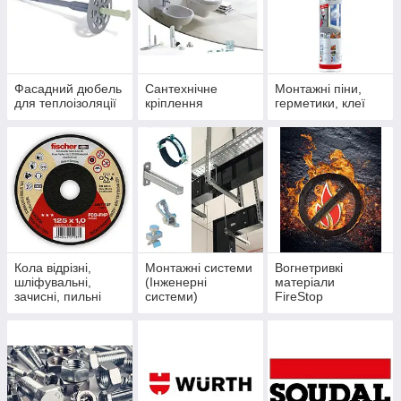
Фасадний дюбель
Сантехнічне
Монтажні піни,
для теплоізоляції
кріплення
герметики, клеї
Кола відрізні,
Монтажні системи
Вогнетривкі
шліфувальні,
(Інженерні
матеріали
зачисні, пильні
системи)
FireStop
Samontec