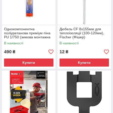
Однокомпонентна
Дюбель CF 8х155мм для
поліуретанова преміум піна
теплоізоляції (100-120мм),
PU 1/750 (зимова монтажна
Fischer (Фішер)
піна, побутова), 522928
В наявності
В наявності
490
12
₴
₴
Купити
Купити