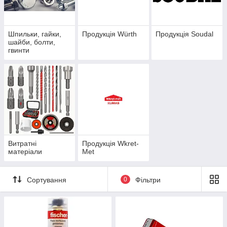
Шпильки, гайки,
Продукція Würth
Продукція Soudal
шайби, болти,
гвинти
Витратні
Продукція Wkret-
матеріали
Met
Сортування
0
Фільтри