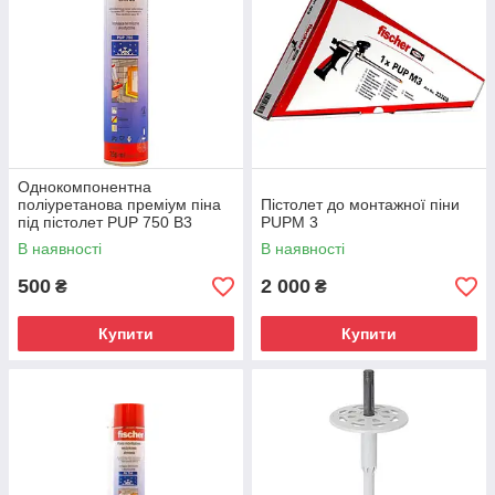
Однокомпонентна
поліуретанова преміум піна
Пістолет до монтажної піни
під пістолет PUP 750 B3
PUPM 3
(зимова монтажна піна),
В наявності
В наявності
522928
500
2 000
₴
₴
Купити
Купити