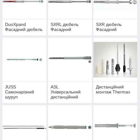
витримувати великі навантаження на викопати при
мінімальній глибині анкерування. Це робить кріплення
економічним витратним матеріалом.
DuoXpand
SXRL дюбель
SXR дюбель
Фасадний дюбель
Фасадний
Фасадний
JUSS
ASL
Дистанційний
Самонарізний
Універсальний
монтаж Thermax
шуруп
дистанційний
юстировочний
шуруп