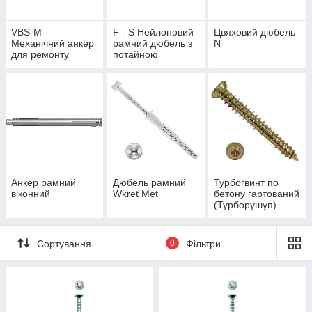
VBS-M
F - S Нейлоновий
Цвяховий дюбель
Механічний анкер
рамний дюбель з
N
для ремонту
потайною
лицювальної
голівкою та
кладки
хрестоподібним
шліцем
Анкер рамний
Дюбель рамний
Турбогвинт по
віконний
Wkret Met
бетону гартований
(Турборушуп)
Сортування
0
Фільтри