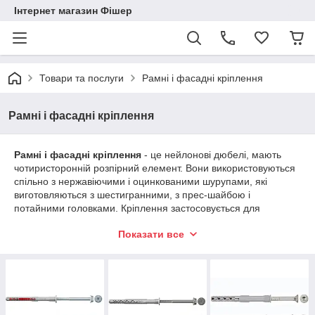
Інтернет магазин Фішер
Товари та послуги
Рамні і фасадні кріплення
Рамні і фасадні кріплення
Рамні і фасадні кріплення
- це нейлонові дюбелі, мають
чотиристоронній розпірний елемент. Вони використовуються
спільно з нержавіючими і оцинкованими шурупами, які
виготовляються з шестигранними, з прес-шайбою і
потайними головками. Кріплення застосовується для
монтажу фасадів, покрівельних конструкцій, і для підготовки
Показати все
обрешітки для облицювальних систем. За допомогою
фасадних і рамних дюбелів можуть бути закріплені двері,
перила, вікна, лотки для електричних кабелів, бруси, навісні
шафи, ворота і т. д. Кріплення допущений для використання
в цеглі, бетоні, тришарових стінових панелях, будівельному
камені, пустотілих і повнотілих блоках. Він здатний