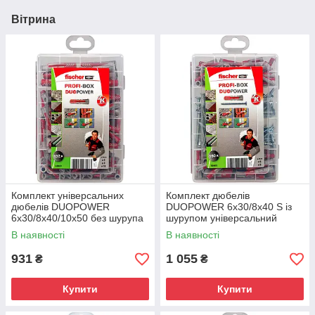
Вітрина
Комплект універсальних
Комплект дюбелів
дюбелів DUOPOWER
DUOPOWER 6х30/8х40 S із
6х30/8х40/10х50 без шурупа
шурупом універсальний
Фішер
Фішер
В наявності
В наявності
931
1 055
₴
₴
Купити
Купити