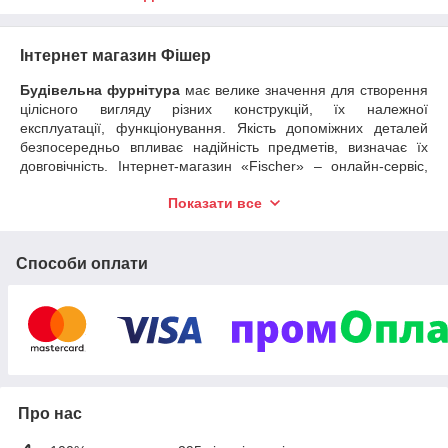
Інтернет магазин Фішер
Будівельна фурнітура
має велике значення для створення
цілісного вигляду різних конструкцій, їх належної
експлуатації, функціонування. Якість допоміжних деталей
безпосередньо впливає надійність предметів, визначає їх
довговічність. Інтернет-магазин «Fischer» – онлайн-сервіс,
який надає українським споживачам якісні елементи
Показати все
кріплення та інженерні системи від однойменного всесвітньо
відомого німецького бренду FISCHER.
Становлення корпорації FISCHER
Способи оплати
Високотехнологічні товари, розроблені за інноваційними
кріпильними технологіями, є візитівкою торгової марки.
Компанія була заснована понад 70 років тому, з кожним
роком поступово розширювала свої потужності. Сьогодні
представництва FISCHER знаходяться в понад 40 країнах
світу.
Корпорація регулярно розробляє нові
кріпильні елементи
Про нас
та вдосконалює наявні системи, створює справді якісну,
безпечну продукцію, випускає екологічно чисті лінійки. Тому