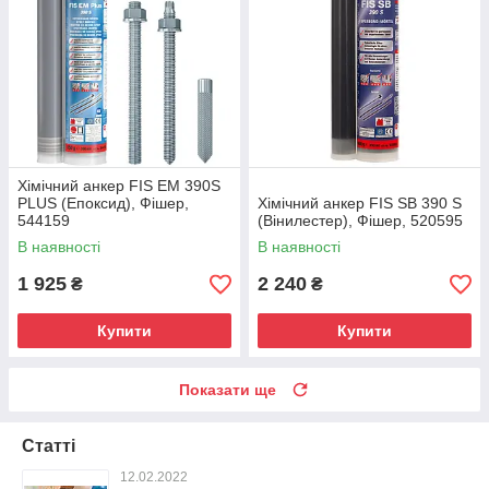
Хімічний анкер FIS EM 390S
PLUS (Епоксид), Фішер,
Хімічний анкер FIS SB 390 S
544159
(Вінилестер), Фішер, 520595
В наявності
В наявності
1 925
2 240
₴
₴
Купити
Купити
Показати ще
Статті
12.02.2022