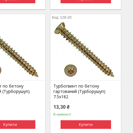
128-20
т по бетону
Турбогвинт по бетону
й (Турборушуп)
гартований (Турборушуп)
7.5х182
13,30 ₴
В наявності
Купити
Купити