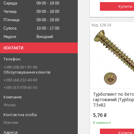
Середа
09:00
18:00
Купити
Четвер
09:00
18:00
Пʼятниця
09:00
18:00
128-24
Субота
10:00
17:00
Неділя
Вихідний
КОНТАКТИ
+380 (68) 831-81-06
Обслуговування клієнтів
+380 (44) 232-40-69
+380 (67) 978-65-50
Турбогвинт по бет
гартований (Турбо
7.5х82
Фішер
5,70 ₴
Максим
В наявності
Купити