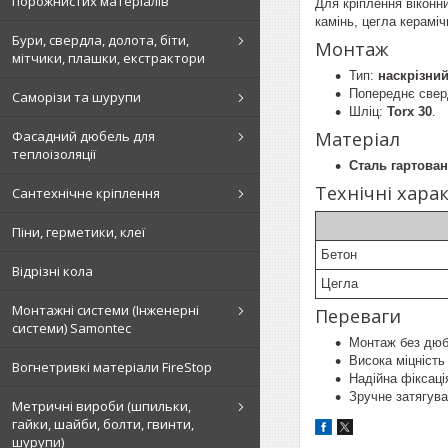
порожнистих матеріалів
Для кріплення віконн
камінь, цегла кераміч
Бури, свердла, долота, біти,
Монтаж
мітчики, плашки, екстрактори
Тип:
наскрізни
Попереднє свер
Саморізи та шурупи
Шліц:
Torx 30
.
Фасадний дюбель для
Матеріал
теплоізоляції
Сталь гартова
Технічні хара
Сантехнічне кріплення
Піни, герметики, клеї
Бетон
Відрізні кола
Цегла
Монтажні системи (Інженерні
Переваги
системи) Samontec
Монтаж без дюбе
Висока міцність
Вогнетривкі матеріали FireStop
Надійна фіксація
Зручне затягува
Метричні вироби (шпильки,
гайки, шайби, болти, гвинти,
шурупи)