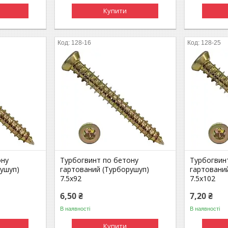
Купити
128-16
128-25
ону
Турбогвинт по бетону
Турбогвин
рушуп)
гартований (Турборушуп)
гартовани
7.5х92
7.5х102
6,50 ₴
7,20 ₴
В наявності
В наявності
Купити