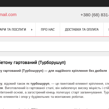
mail.com
+380 (68) 831
АРИ ТА ПОСЛУГИ
ПРО НАС
ДОСТАВКА ТА ОПЛАТА
бетону гартований (Турборушуп)
ну гартований (Турбошуруп) — для надійного кріплення без дюбеля
ну
, відомий також як
турбошуруп
, — це гвинтовий елемент кріплення, с
ля
. Виготовлений із гартованої сталі, він забезпечує високу міцність і с
 бетонній основі, а загострений кінець полегшує старт загвинчування. Т
их елементів і опор у будівельних та монтажних роботах.