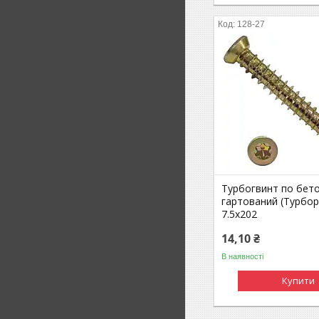
128-27
Турбогвинт по бет
гартований (Турбо
7.5х202
14,10 ₴
В наявності
Купити