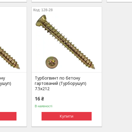
128-28
ону
Турбогвинт по бетону
рушуп)
гартований (Турборушуп)
7.5х212
16 ₴
В наявності
Купити