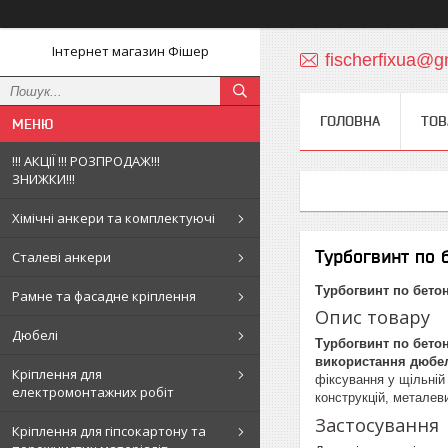
Інтернет магазин Фішер
fischerfixua@g
ГОЛОВНА
ТОВ
!!! АКЦІЇ !!! РОЗПРОДАЖ!!!
ЗНИЖКИ!!!
Хімічні анкери та комплектуючі
Турбогвинт по 
Сталеві анкери
Турбогвинт по бето
Рамне та фасадне кріплення
Опис товару
Дюбелі
Турбогвинт по бето
використання дюбе
Кріплення для
фіксування у щільній
електромонтажних робіт
конструкцій, металев
Застосування
Кріплення для гіпсокартону та