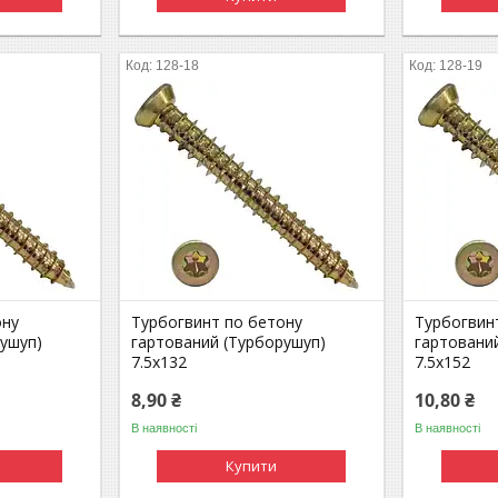
128-18
128-19
ону
Турбогвинт по бетону
Турбогвин
рушуп)
гартований (Турборушуп)
гартовани
7.5х132
7.5х152
8,90 ₴
10,80 ₴
В наявності
В наявності
Купити