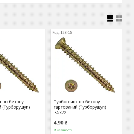
128-15
т по бетону
Турбогвинт по бетону
й (Турборушуп)
гартований (Турборушуп)
7.5х72
4,90 ₴
В наявності