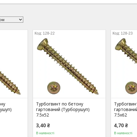
128-22
128-23
ону
Турбогвинт по бетону
Турбогвин
рушуп)
гартований (Турборушуп)
гартовани
7.5х52
7.5х62
3,40 ₴
4,70 ₴
В наявності
В наявності