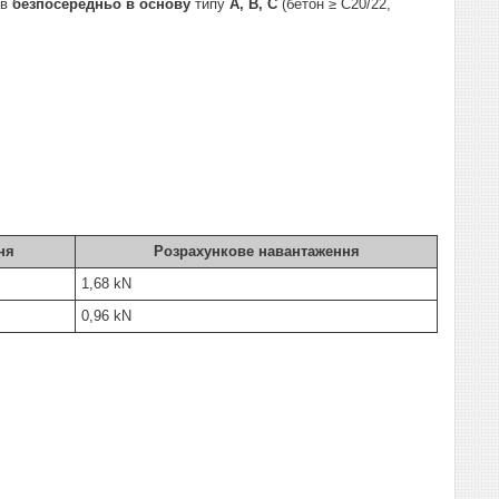
ів
безпосередньо в основу
типу
A, B, C
(бетон ≥ C20/22,
ня
Розрахункове навантаження
1,68 kN
0,96 kN