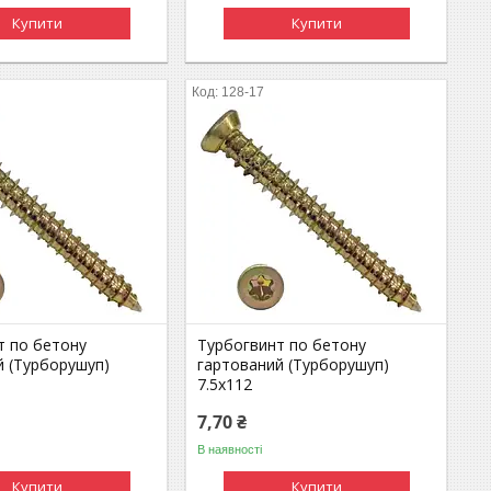
Купити
Купити
128-17
т по бетону
Турбогвинт по бетону
й (Турборушуп)
гартований (Турборушуп)
7.5х112
7,70 ₴
В наявності
Купити
Купити