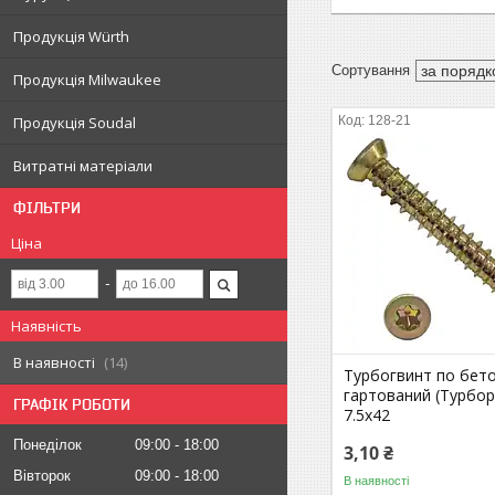
Продукція Würth
Продукція Milwaukee
128-21
Продукція Soudal
Витратні матеріали
ФІЛЬТРИ
Ціна
Наявність
В наявності
14
Турбогвинт по бет
гартований (Турбо
ГРАФІК РОБОТИ
7.5х42
Понеділок
09:00
18:00
3,10 ₴
Вівторок
09:00
18:00
В наявності