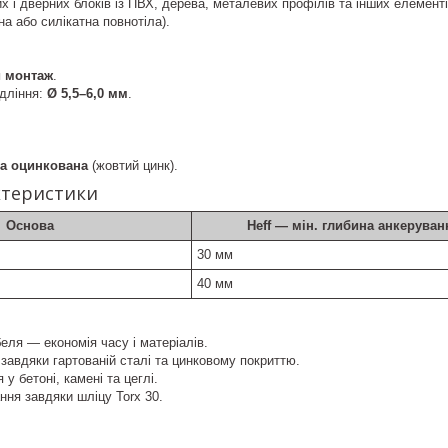
их і дверних блоків із ПВХ, дерева, металевих профілів та інших елемент
на або силікатна повнотіла).
й монтаж
.
дління:
Ø 5,5–6,0 мм
.
на оцинкована
(жовтий цинк).
ктеристики
Основа
Heff — мін. глибина анкеруван
30 мм
40 мм
ля — економія часу і матеріалів.
 завдяки гартованій сталі та цинковому покриттю.
 у бетоні, камені та цеглі.
ння завдяки шліцу Torx 30.