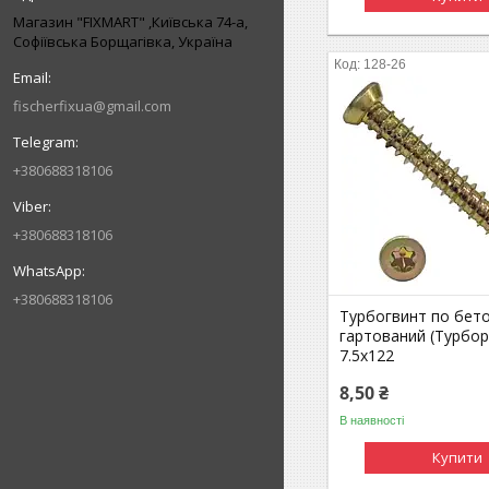
Магазин "FIXMART" ,Київська 74-a,
Софіївська Борщагівка, Україна
128-26
fischerfixua@gmail.com
+380688318106
+380688318106
+380688318106
Турбогвинт по бет
гартований (Турбо
7.5х122
8,50 ₴
В наявності
Купити