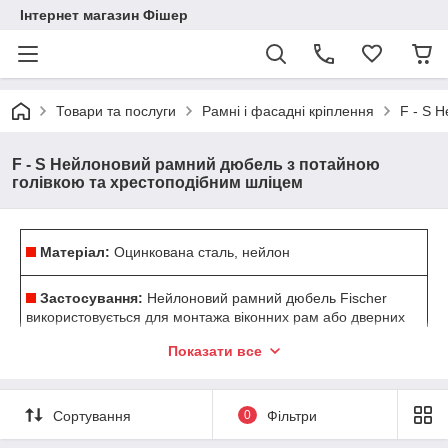
Інтернет магазин Фішер
Товари та послуги
Рамні і фасадні кріплення
F - S 
F - S Нейлоновий рамний дюбель з потайною
голівкою та хрестоподібним шліцем
Матеріал:
Оцинкована сталь, нейлон
Застосування
:
Нейлоновий рамний дюбель Fischer
використовується для монтажа віконних рам або дверних
коробок до матеріалів з бетона або цегли. Забезпечує
Показати все
надійне, довготривале з'днання ,що не стягує.
Дозволено для використання з такими
Сортування
0
Фільтри
матеріалами
:
Бетон, пустотіла цегла, пустотілі блоки,
виконані з легкого бетону, пустотіла силікатна цегла,