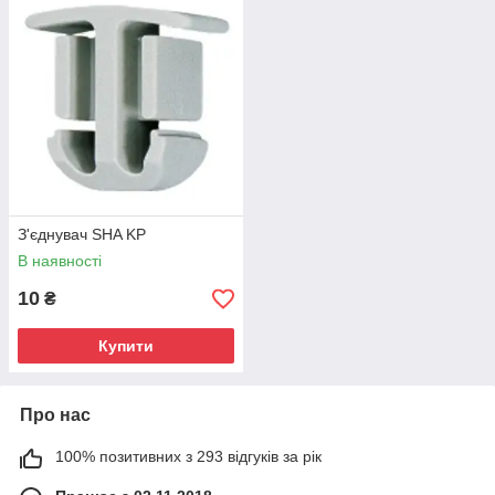
цегла.
Інсталяційний інструмент:
Стандартний інсталяційний
інструмент.
Аналоги:
Замок пучка кабелів
Допуски:
З'єднувач SHA KP
В наявності
10
₴
Купити
Про нас
100% позитивних з 293 відгуків за рік