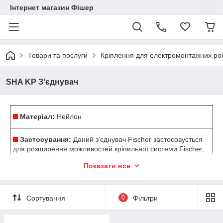
Інтернет магазин Фішер
Товари та послуги
Кріплення для електромонтажних роб
SHA KP З'єднувач
Матеріал:
Нейлон
Застосування:
Даний з'єднувач Fischer застосовується
для розширення можливостей кріпильної системи Fischer,
використовується для прокладки (підвішування) кабелю.
Показати все
Застосовується для монтажу додаткових замків для пучків
кабелів до вже вмонтованою точки кріплення.
Сортування
0
Фільтри
Допущений для використання з матеріалами:
Бетон,
повнотіла блоки з керамзитобетону, повнотіла силікатна
цегла, натуральний камінь з щільною структурою, повнотіла