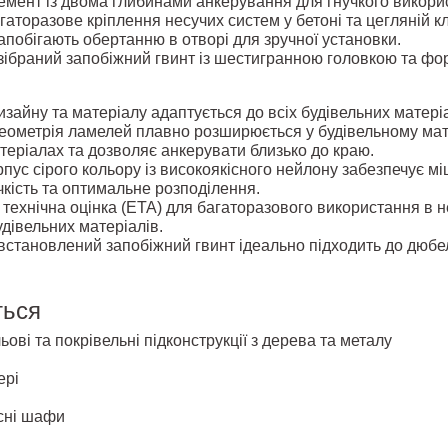
емент із двома глибинами анкерування для гнучкого викори
аторазове кріплення несучих систем у бетоні та цегляній кл
запобігають обертанню в отворі для зручної установки.
зібраний запобіжний гвинт із шестигранною головкою та 
зайну та матеріалу адаптується до всіх будівельних матері
еометрія ламелей плавно розширюється у будівельному мате
теріалах та дозволяє анкерувати близько до краю.
пус сірого кольору із високоякісного нейлону забезпечує міц
чкість та оптимальне розподілення.
технічна оцінка (ЕТА) для багаторазового використання в н
удівельних матеріалів.
становлений запобіжний гвинт ідеально підходить до дюбел
ться
ьові та покрівельні підконструкції з дерева та металу
ері
існі шафи