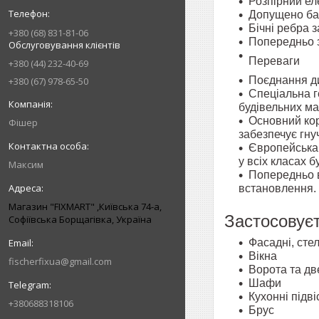
Розпірний ел
Допущено баг
Бічні ребра 
+380 (68) 831-81-06
Попередньо 
Обслуговування клієнтів
Переваги
+380 (44) 232-40-69
Поєднання ди
+380 (67) 978-65-50
Спеціальна г
будівельних ма
Основний кор
Фішер
забезпечує гну
Європейська 
у всіх класах б
Максим
Попередньо в
встановлення.
Магазин "FIXMART" ,Київська 74-a,
Застосовує
Софіївська Борщагівка, Україна
Фасадні, стел
Вікна
fischerfixua@gmail.com
Ворота та дв
Шафи
Кухонні підв
+380688318106
Брус