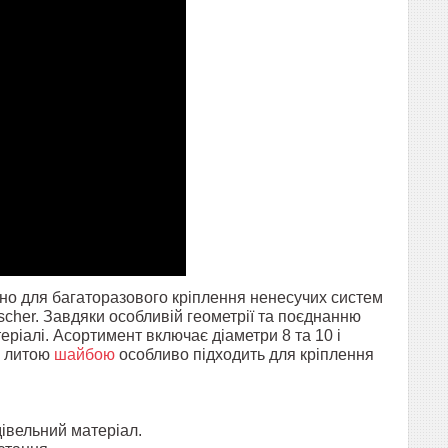
но для багаторазового кріплення ненесучих систем
ischer. Завдяки особливій геометрії та поєднанню
ріалі. Асортимент включає діаметри 8 та 10 і
а литою
шайбою
особливо підходить для кріплення
івельний матеріал.