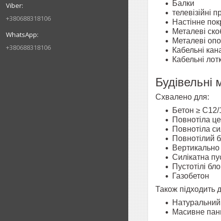
Балки
телевізійні п
+380688318106
Настінне пок
Металеві ско
Металеві оп
+380688318106
Кабельні кан
Кабельні лот
Будівельні 
Схвалено для:
Бетон ≥ C12/
Повнотіла це
Повнотіла си
Повнотілий б
Вертикально
Силікатна пу
Пустотілі бло
Газобетон
Також підходить д
Натуральний 
Масивне панн