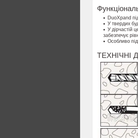
Функціональ
DuoXpand під
У твердих бу
У дірчастій 
забезпечує рів
Особливо під
ТЕХНІЧНІ Д