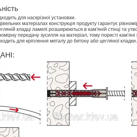
ність
ходить для наскрізної установки.
дівельних матеріалах конструкція продукту гарантує рівном
цегляній кладці ламелі розширюються в кам'яній стінці та ут
номірну передачу зусилля на матеріал, тому пористі кам'яні
ходить для кріплення металу до бетону або цегляної кладки.
АНІ: