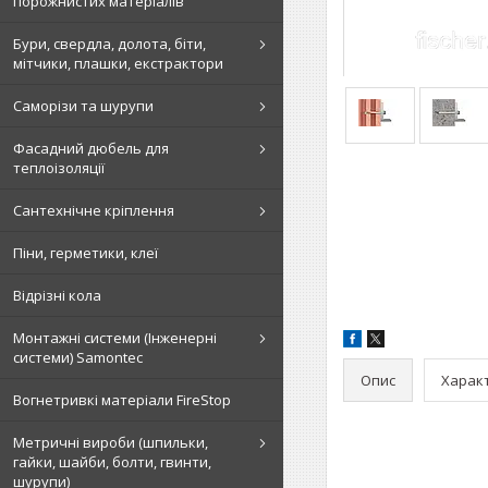
порожнистих матеріалів
Бури, свердла, долота, біти,
мітчики, плашки, екстрактори
Саморізи та шурупи
Фасадний дюбель для
теплоізоляції
Сантехнічне кріплення
Піни, герметики, клеї
Відрізні кола
Монтажні системи (Інженерні
системи) Samontec
Опис
Харак
Вогнетривкі матеріали FireStop
Метричні вироби (шпильки,
гайки, шайби, болти, гвинти,
шурупи)