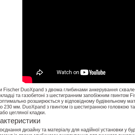
и Fischer DuoXpand з двома глибинами анкерування схвале
й кладці та газобетоні з шестигранним запобіжним гвинтом F
 оптимально розширюється у відповідному будівельному мате
о 230 мм. DuoXpand з гвинтом із шестигранною головкою т
або цегляної кладки.
рактеристики
єднання дизайну та матеріалу для надійної установки у буд