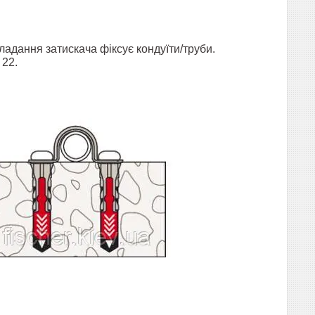
адання затискача фіксує кондуїти/труби.
 22.