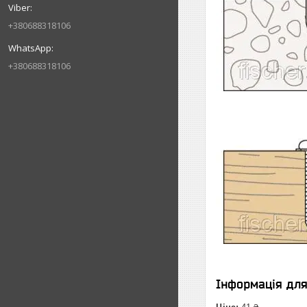
+380688318106
+380688318106
Інформація дл