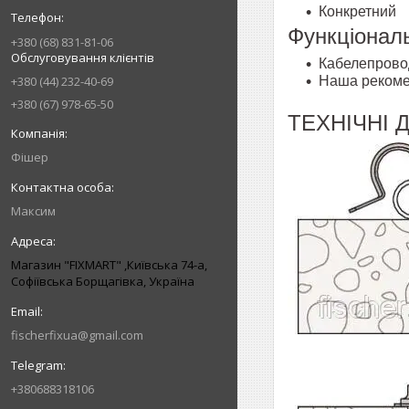
Конкретний
Функціональ
+380 (68) 831-81-06
Обслуговування клієнтів
Кабелепровод
Наша рекомен
+380 (44) 232-40-69
+380 (67) 978-65-50
ТЕХНІЧНІ Д
Фішер
Максим
Магазин "FIXMART" ,Київська 74-a,
Софіївська Борщагівка, Україна
fischerfixua@gmail.com
+380688318106