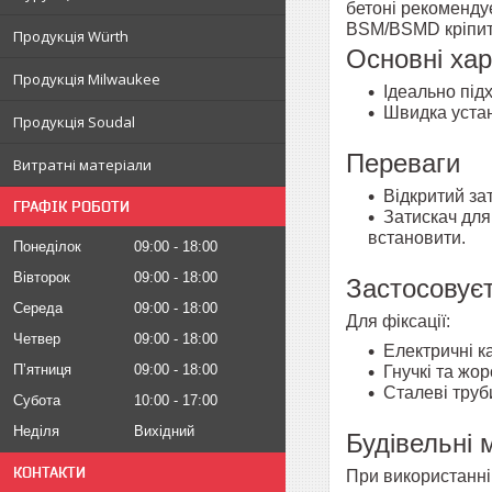
бетоні рекоменду
BSM/BSMD кріпи
Продукція Würth
Основні ха
Продукція Milwaukee
Ідеально підх
Швидка устан
Продукція Soudal
Переваги
Витратні матеріали
Відкритий за
ГРАФІК РОБОТИ
Затискач для
встановити.
Понеділок
09:00
18:00
Вівторок
09:00
18:00
Застосовує
Середа
09:00
18:00
Для фіксації:
Четвер
09:00
18:00
Електричні к
Пʼятниця
09:00
18:00
Гнучкі та жор
Сталеві труб
Субота
10:00
17:00
Неділя
Вихідний
Будівельні 
КОНТАКТИ
При використанні