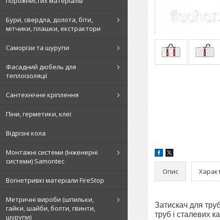
порожнистих матеріалів
Бури, свердла, долота, біти,
мітчики, плашки, екстрактори
Саморізи та шурупи
Фасадний дюбель для
теплоізоляції
Сантехнічне кріплення
Піни, герметики, клеї
Відрізні кола
Монтажні системи (Інженерні
системи) Samontec
Опис
Харак
Вогнетривкі матеріали FireStop
Метричні вироби (шпильки,
Затискач для тру
гайки, шайби, болти, гвинти,
труб і сталевих к
шурупи)