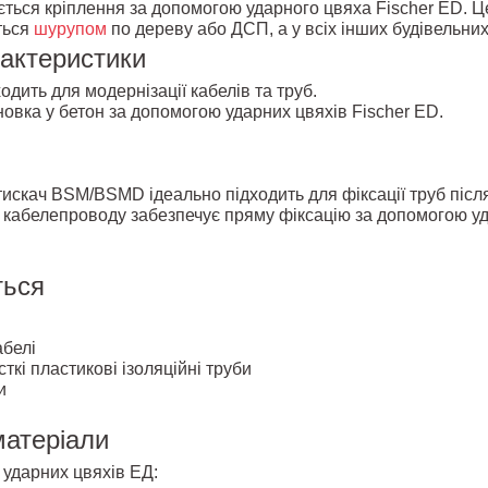
ється кріплення за допомогою ударного цвяха Fischer ED. Це
ться
шурупом
по дереву або ДСП, а у всіх інших будівельни
рактеристики
одить для модернізації кабелів та труб.
овка у бетон за допомогою ударних цвяхів Fischer ED.
тискач BSM/BSMD ідеально підходить для фіксації труб післ
 кабелепроводу забезпечує пряму фіксацію за допомогою уд
ться
абелі
сткі пластикові ізоляційні труби
и
матеріали
 ударних цвяхів ЕД: