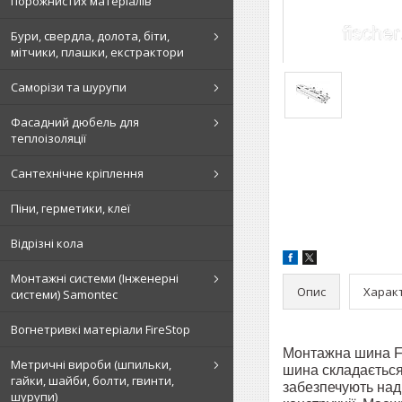
порожнистих матеріалів
Бури, свердла, долота, біти,
мітчики, плашки, екстрактори
Саморізи та шурупи
Фасадний дюбель для
теплоізоляції
Сантехнічне кріплення
Піни, герметики, клеї
Відрізні кола
Монтажні системи (Інженерні
Опис
Харак
системи) Samontec
Вогнетривкі матеріали FireStop
Монтажна шина Fi
Метричні вироби (шпильки,
шина складається
гайки, шайби, болти, гвинти,
забезпечують над
шурупи)