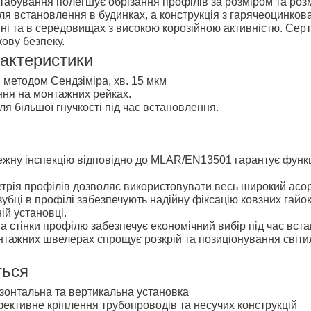
штабування полегшує обрізання профілів за розміром та розм
ля встановлення в будинках, а конструкція з гарячеоцинкова
ні та в середовищах з високою корозійною активністю. Сер
ову безпеку.
рактеристики
методом Сендзіміра, хв. 15 мкм
ня на монтажних рейках.
ля більшої гнучкості під час встановлення.
ежну інспекцію відповідно до MLAR/EN13501 гарантує функ
трія профілів дозволяє використовувати весь широкий асо
убці в профілі забезпечують надійну фіксацію ковзних гайо
ій установці.
а стінки профілю забезпечує економічний вибір під час вст
тажних швелерах спрощує розкрій та позиціонування світил
ться
зонтальна та вертикальна установка
ективне кріплення трубопроводів та несучих конструкцій