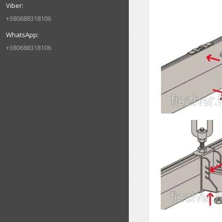
+380688318106
+380688318106