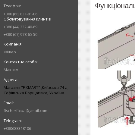
Функціональ
+380 (68) 831-81-06
Обслуговування клієнтів
+380 (44) 232-40-69
+380 (67) 978-65-50
Фішер
Максим
Магазин "FIXMART" ,Київська 74-a,
Софіївська Борщагівка, Україна
fischerfixua@gmail.com
+380688318106