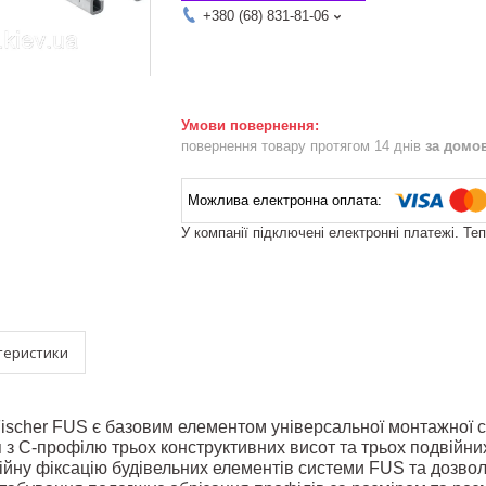
+380 (68) 831-81-06
повернення товару протягом 14 днів
за домо
У компанії підключені електронні платежі. Те
теристики
scher FUS є базовим елементом універсальної монтажної 
 з С-профілю трьох конструктивних висот та трьох подвійних
ійну фіксацію будівельних елементів системи FUS та дозво