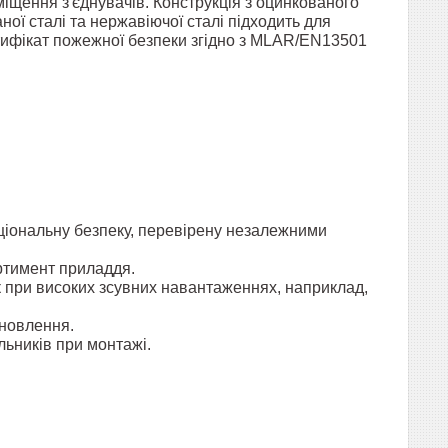
іщення з'єднувачів. Конструкція з оцинкованого
ної сталі та нержавіючої сталі підходить для
тифікат пожежної безпеки згідно з MLAR/EN13501
ціональну безпеку, перевірену незалежними
ртимент приладдя.
к при високих зсувних навантаженнях, наприклад,
ановлення.
ьників при монтажі.