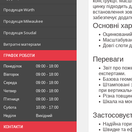
конструкції. Мас
цинку підходить д
Продукція Würth
встановлення зов
забезпечує додатк
Продукція Milwaukee
Основні ха
Продукція Soudal
Оцинкований 
Масштабуван
Витратні матеріали
Довгі слоти д
ГРАФІК РОБОТИ
Переваги
Понеділок
09:00
18:00
Звіт про пож
експертами.
Вівторок
09:00
18:00
Базова геоме
Середа
09:00
18:00
Штамповані з
при вертикальн
Четвер
09:00
18:00
Різна товщин
Пʼятниця
09:00
18:00
Шкала на мон
Субота
10:00
17:00
Застосовує
Неділя
Вихідний
Надійна гори
КОНТАКТИ
Швидке та еф