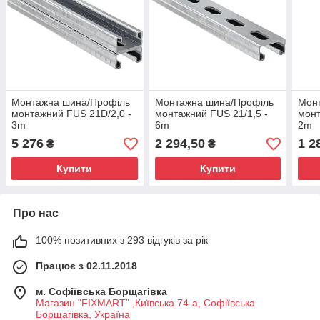
Монтажна шина/Профіль
Монтажна шина/Профіль
Мон
монтажний FUS 21D/2,0 -
монтажний FUS 21/1,5 -
монт
3m
6m
2m
5 276
2 294,50
1 2
₴
₴
Купити
Купити
Про нас
100% позитивних з 293 відгуків за рік
Працює з 02.11.2018
м. Софіївська Борщагівка
Магазин "FIXMART" ,Київська 74-a, Софіївська
Борщагівка, Україна