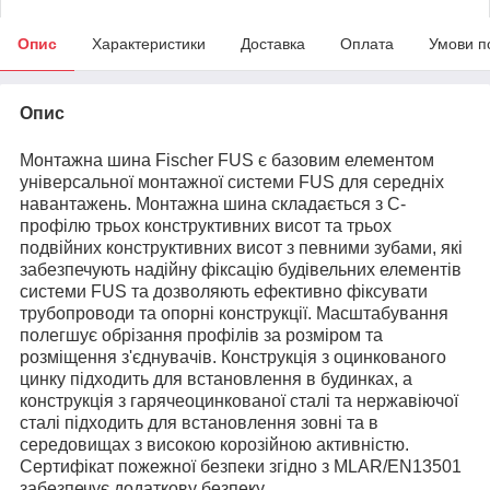
Опис
Характеристики
Доставка
Оплата
Умови п
Опис
Монтажна шина Fischer FUS є базовим елементом
універсальної монтажної системи FUS для середніх
навантажень. Монтажна шина складається з С-
профілю трьох конструктивних висот та трьох
подвійних конструктивних висот з певними зубами, які
забезпечують надійну фіксацію будівельних елементів
системи FUS та дозволяють ефективно фіксувати
трубопроводи та опорні конструкції. Масштабування
полегшує обрізання профілів за розміром та
розміщення з'єднувачів. Конструкція з оцинкованого
цинку підходить для встановлення в будинках, а
конструкція з гарячеоцинкованої сталі та нержавіючої
сталі підходить для встановлення зовні та в
середовищах з високою корозійною активністю.
Сертифікат пожежної безпеки згідно з MLAR/EN13501
забезпечує додаткову безпеку.