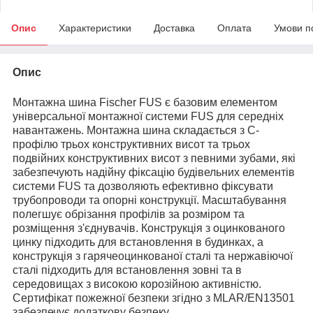
Опис
Характеристики
Доставка
Оплата
Умови п
Опис
Монтажна шина Fischer FUS є базовим елементом
універсальної монтажної системи FUS для середніх
навантажень. Монтажна шина складається з С-
профілю трьох конструктивних висот та трьох
подвійних конструктивних висот з певними зубами, які
забезпечують надійну фіксацію будівельних елементів
системи FUS та дозволяють ефективно фіксувати
трубопроводи та опорні конструкції. Масштабування
полегшує обрізання профілів за розміром та
розміщення з'єднувачів. Конструкція з оцинкованого
цинку підходить для встановлення в будинках, а
конструкція з гарячеоцинкованої сталі та нержавіючої
сталі підходить для встановлення зовні та в
середовищах з високою корозійною активністю.
Сертифікат пожежної безпеки згідно з MLAR/EN13501
забезпечує додаткову безпеку.