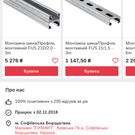
Монтажна шина/Профіль
Монтажна шина/Профіль
Мон
монтажний FUS 21D/2,0 -
монтажний FUS 21/1,5 -
монт
3m
3m
6m
5 276
1 147,50
2 2
₴
₴
Купити
Купити
Про нас
100% позитивних з 295 відгуків за рік
Працює з 02.11.2018
м. Софіївська Борщагівка
Магазин "FIXMART" ,Київська 74-a, Софіївська
Борщагівка, Україна