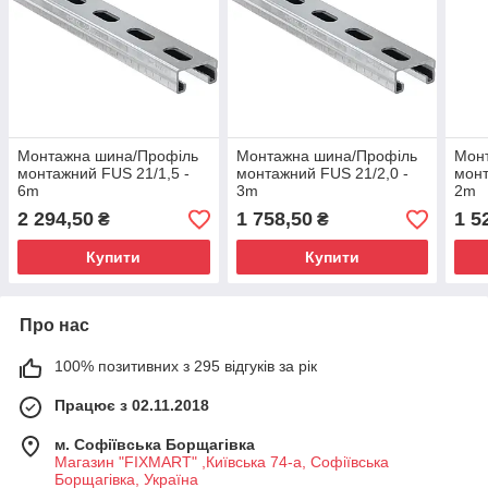
Монтажна шина/Профіль
Монтажна шина/Профіль
Мон
монтажний FUS 21/1,5 -
монтажний FUS 21/2,0 -
монт
6m
3m
2m
2 294,50
1 758,50
1 5
₴
₴
Купити
Купити
Про нас
100% позитивних з 295 відгуків за рік
Працює з 02.11.2018
м. Софіївська Борщагівка
Магазин "FIXMART" ,Київська 74-a, Софіївська
Борщагівка, Україна