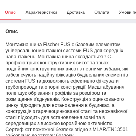
Опис
Характеристики
Доставка
Оплата
Умови п
Опис
Монтажна шина Fischer FUS є базовим елементом
універсальної монтажної системи FUS для середніх
навантажень. Монтажна шина складається з С-
профілю трьох конструктивних висот та трьох
подвійних конструктивних висот з певними зубами, які
забезпечують надійну фіксацію будівельних елементів
системи FUS та дозволяють ефективно фіксувати
трубопроводи та опорні конструкції. Масштабування
полегшує обрізання профілів за розміром та
розміщення з'єднувачів. Конструкція з оцинкованого
цинку підходить для встановлення в будинках, а
конструкція з гарячеоцинкованої сталі та нержавіючої
сталі підходить для встановлення зовні та в
середовищах з високою корозійною активністю.
Сертифікат пожежної безпеки згідно з MLAR/EN13501
забезпечує додаткову безпеку.