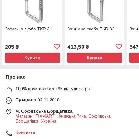
Затискна скоба TKR 31
Зажимна скоба TKR 82
Зажи
205
413,50
547
₴
₴
Купити
Купити
Про нас
100% позитивних з 295 відгуків за рік
Працює з 02.11.2018
м. Софіївська Борщагівка
Магазин "FIXMART" ,Київська 74-a, Софіївська
Борщагівка, Україна
Контакти