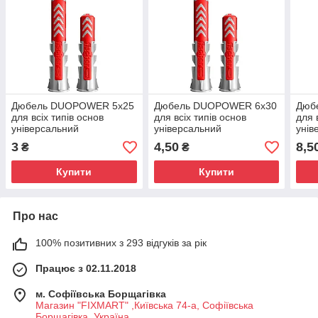
Дюбель DUOPOWER 5x25
Дюбель DUOPOWER 6x30
Дюб
для всіх типів основ
для всіх типів основ
для 
універсальний
універсальний
унів
високотехнологічний
високотехнологічний
висо
3
4,50
8,5
₴
₴
Fischer (Фішер), 535452
Fischer (Фішер), 535453
Fisc
Купити
Купити
Про нас
100% позитивних з 293 відгуків за рік
Працює з 02.11.2018
м. Софіївська Борщагівка
Магазин "FIXMART" ,Київська 74-a, Софіївська
Борщагівка, Україна