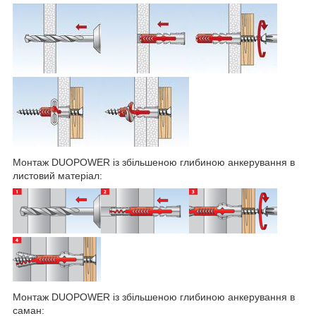
Монтаж DUOPOWER із збільшеною глибиною анкерування в
листовий матеріал:
Монтаж DUOPOWER із збільшеною глибиною анкерування в
саман: