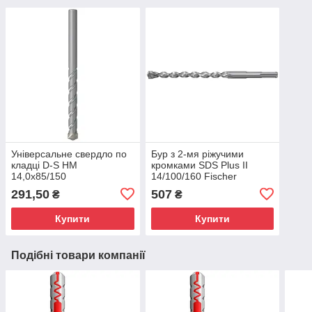
Універсальне свердло по
Бур з 2-мя ріжучими
кладці D-S HM
кромками SDS Plus II
14,0x85/150
14/100/160 Fischer
(Фішер)
291,50
507
₴
₴
Купити
Купити
Подібні товари компанії