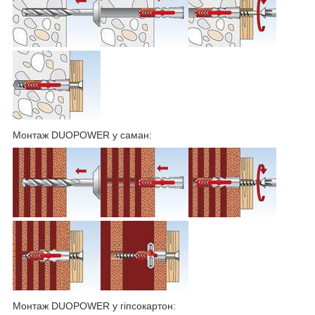
Монтаж DUOPOWER у саман:
Монтаж DUOPOWER у гіпсокартон: