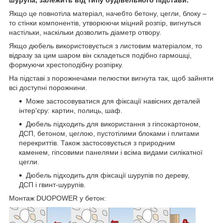
шурупа, залежить від типу будівельного підстави.
Якщо це повнотіла матеріал, начебто бетону, цегли, блоку –
то стінки компонентів, утворюючи міцний розпір, вигнуться
настільки, наскільки дозволить діаметр отвору.
Якщо дюбель використовується з листовим матеріалом, то
відразу за цим шаром він складеться подібно гармошці,
формуючи хрестоподібну розпірку.
На підставі з порожнечами пелюстки вигнута так, щоб зайняти
всі доступні порожнини.
Може застосовуватися для фіксації навісних деталей
інтер'єру: картин, полиць, шаф.
Дюбель підходить для використання з гіпсокартоном,
ДСП, бетоном, цеглою, пустотілими блоками і плитами
перекриттів. Також застосовується з природним
каменем, гіпсовими панелями і всіма видами силікатної
цегли.
Дюбель підходить для фіксації шурупів по дереву,
ДСП і гвинт-шурупів.
Монтаж DUOPOWER у бетон: