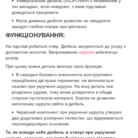
Універсальний дюбель DUOPOWER є незамінним у
тих випадках, коли невідомо, з яким підставою
доведеться працювати.
Мала довжина дюбеля дозволяє не свердлити
занадто глибокі отвори при кріпленні.
ФУНКЦІОНУВАННЯ:
На підставі робиться отвір. Дюбель занурюється до упору з
допомогою молотка. Вворачивание
шурупа
забезпечує
розпір.
При цьому кожна деталь виконує свою функцію:
В середині базового компонента конструктивно
передбачені дві вузькі перемички, які вигинаються
назовні при укрученні шурупа. На кінці деталь теж
розділена уздовж, тому може розкритися в обидві
сторони пустотелом матеріалі. Бортик не дозволяє
капелюшку шурупа увійти в дюбель.
Червоний компонент при укрученні шурупа утворює
два додаткових розпірних пелюстки, що відкриваються
перпендикулярно основним.
Те, як поведе себе дюбель в отворі при укрученні