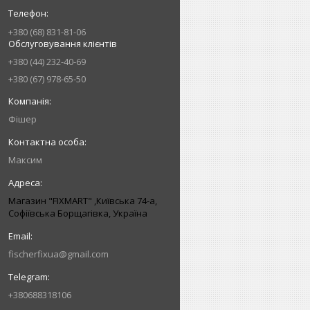
+380 (68) 831-81-06
Обслуговування клієнтів
+380 (44) 232-40-69
+380 (67) 978-65-50
Фішер
Максим
Магазин "FIXMART" ,Київська 74-a,
Софіївська Борщагівка, Україна
fischerfixua@gmail.com
+380688318106