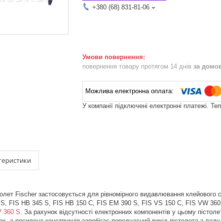
+380 (68) 831-81-06
повернення товару протягом 14 днів
за домо
У компанії підключені електронні платежі. Те
теристики
лет Fischer застосовується для рівномірного видавлювання клейового 
 S, FIS HB 345 S, FIS HB 150 C, FIS EM 390 S, FIS VS 150 C, FIS VW 360 
V 360 S
. За рахунок відсутності електронних компонентів у цьому пістоле
х, а посилена конструкція запобігає передчасний вихід пістолета з ладу