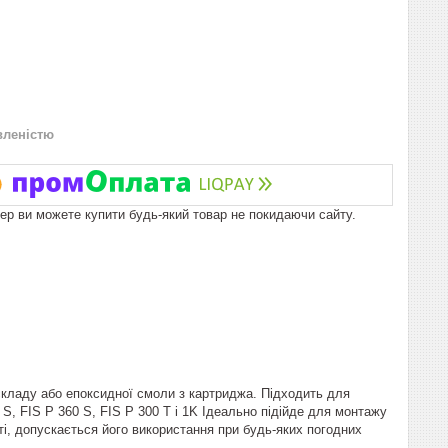
вленістю
пер ви можете купити будь-який товар не покидаючи сайту.
складу або епоксидної смоли з картриджа. Підходить для
S, FIS P 360 S, FIS P 300 T і 1K Ідеально підійде для монтажу
ті, допускається його використання при будь-яких погодних
.