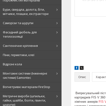
порожнистих матеріалів
Бури, свердла, долота, біти,
мітчики, плашки, екстрактори
Саморізи та шурупи
Фасадний дюбель для
теплоізоляції
Сантехнічне кріплення
Піни, герметики, клеї
Відрізні кола
Монтажні системи (Інженерні
Опис
Харак
системи) Samontec
Вогнетривкі матеріали FireStop
Випресувальний пісто
Метричні вироби (шпильки,
картриджів FIS V 360
гайки, шайби, болти, гвинти,
хімічних анкерів
FIS 
шурупи)
уловиях і температура