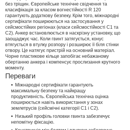
без тріщин. Європейське технічне свідчення та
класифікація за класом вогнестійкості R 120
гарантують додаткову безпеку. Крім того, міжнародні
сертифікати поширюються на застосування у
сейсмостійких регіонах (класи сейсмостійкості C1 та
C2). Анкер встановлюється в наскрізну установку, що
заощаджує час. Коли гвинт затягується, конус
втягується в втулку розпору і розширює її біля стінки
отвору. Це натягує пристрій на основний матеріал.
Чорне пластикове кільце запобігає небажаному
обертанню анкера і компенсує прослизання крутного
моменту.
Переваги
Міжнародні сертифікати гарантують
максимальну безпеку та найкращу
продуктивність. Європейська технічна оцінка
поширюється навіть використання у зонах
землетрусів (сейсмічні категорії C1 і C2).
Низький профіль головки гвинта забезпечує
непомітну фіксацію.