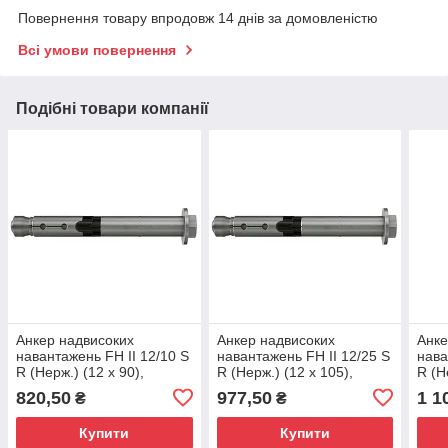
Повернення товару впродовж 14 днів за домовленістю
Всі умови повернення
Подібні товари компанії
Анкер надвисоких
Анкер надвисоких
Анке
навантажень FH II 12/10 S
навантажень FH II 12/25 S
нава
R (Нерж.) (12 х 90),
R (Нерж.) (12 х 105),
R (Н
510925
510926
510
820,50
977,50
1 1
₴
₴
Купити
Купити