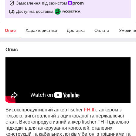
Замовлення під захистом
Доступна доставка
Опис
Характеристики
Доставка
Оплата
Умови п
Опис
Високопродуктивний анкер fischer
FH II
є анкером з
гільзою, виготовлений з оцинкованої та нержавіючої
сталі. Високопродуктивний анкер fischer FH II ідеально
підходить для анкерування консолей, сталевих
конструкцій та кабельних лотків у бетоні з тріщинами та