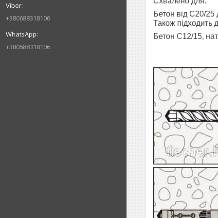
Схвалено для:
Бетон від C20/25 
+380688318106
Також підходить д
Бетон С12/15, на
+380688318106