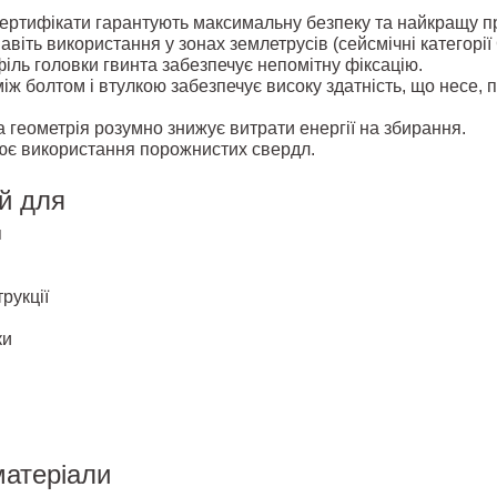
ертифікати гарантують максимальну безпеку та найкращу пр
віть використання у зонах землетрусів (сейсмічні категорії 
іль головки гвинта забезпечує непомітну фіксацію.
між болтом і втулкою забезпечує високу здатність, що несе, 
 геометрія розумно знижує витрати енергії на збирання.
ює використання порожнистих свердл.
й для
я
рукції
ки
матеріали