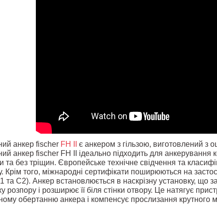
ий анкер fischer
FH II
є анкером з гільзою, виготовлений з о
й анкер fischer FH II ідеально підходить для анкерування к
и та без тріщин. Європейське технічне свідчення та класифі
. Крім того, міжнародні сертифікати поширюються на застос
1 та C2). Анкер встановлюється в наскрізну установку, що з
ку розпору і розширює її біля стінки отвору. Це натягує при
ному обертанню анкера і компенсує прослизання крутного м