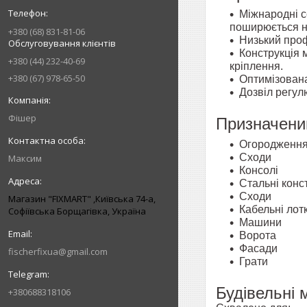
Міжнародні с
поширюється на
+380 (68) 831-81-06
Низький проф
Обслуговування клієнтів
Конструкція 
+380 (44) 232-40-69
кріплення.
+380 (67) 978-65-50
Оптимізована
Дозвіл регул
Фішер
Призначени
Огородженн
Сходи
Максим
Консолі
Стальні конст
Сходи
Магазин "FIXMART" ,Київська 74-a,
Кабельні лот
Софіївська Борщагівка, Україна
Машини
Ворота
Фасади
fischerfixua@gmail.com
Грати
Будівельні 
+380688318106