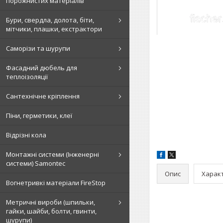
порожнистих матеріалів
Бури, свердла, долота, біти,
мітчики, плашки, екстрактори
Саморізи та шурупи
Фасадний дюбель для
теплоізоляції
Сантехнічне кріплення
Піни, герметики, клеї
Відрізні кола
Монтажні системи (Інженерні
системи) Samontec
Опис
Харак
Вогнетривкі матеріали FireStop
Метричні вироби (шпильки,
гайки, шайби, болти, гвинти,
шурупи)