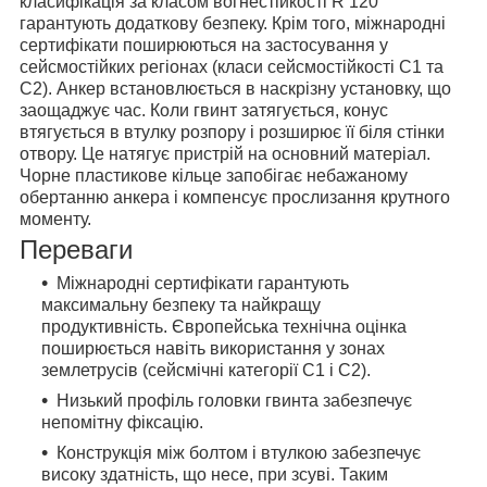
класифікація за класом вогнестійкості R 120
гарантують додаткову безпеку. Крім того, міжнародні
сертифікати поширюються на застосування у
сейсмостійких регіонах (класи сейсмостійкості C1 та
C2). Анкер встановлюється в наскрізну установку, що
заощаджує час. Коли гвинт затягується, конус
втягується в втулку розпору і розширює її біля стінки
отвору. Це натягує пристрій на основний матеріал.
Чорне пластикове кільце запобігає небажаному
обертанню анкера і компенсує прослизання крутного
моменту.
Переваги
Міжнародні сертифікати гарантують
максимальну безпеку та найкращу
продуктивність. Європейська технічна оцінка
поширюється навіть використання у зонах
землетрусів (сейсмічні категорії C1 і C2).
Низький профіль головки гвинта забезпечує
непомітну фіксацію.
Конструкція між болтом і втулкою забезпечує
високу здатність, що несе, при зсуві. Таким