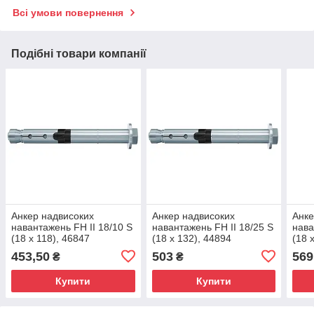
Всі умови повернення
Подібні товари компанії
Анкер надвисоких
Анкер надвисоких
Анке
навантажень FH II 18/10 S
навантажень FH II 18/25 S
нава
(18 х 118), 46847
(18 х 132), 44894
(18 
453,50
503
569
₴
₴
Купити
Купити