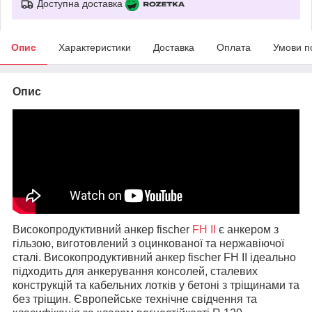
Доступна доставка
Опис
Характеристики
Доставка
Оплата
Умови п
Опис
Високопродуктивний анкер fischer
FH II
є анкером з
гільзою, виготовлений з оцинкованої та нержавіючої
сталі. Високопродуктивний анкер fischer FH II ідеально
підходить для анкерування консолей, сталевих
конструкцій та кабельних лотків у бетоні з тріщинами та
без тріщин. Європейське технічне свідчення та