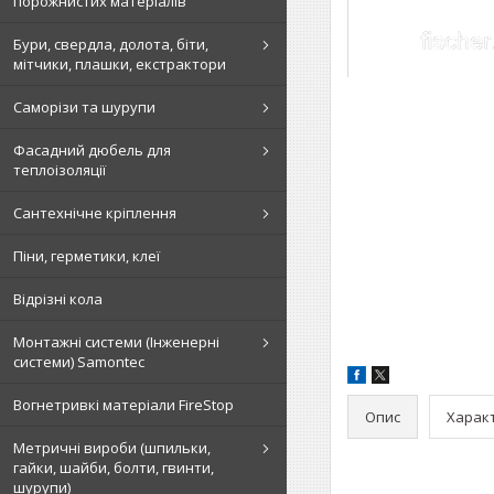
порожнистих матеріалів
Бури, свердла, долота, біти,
мітчики, плашки, екстрактори
Саморізи та шурупи
Фасадний дюбель для
теплоізоляції
Сантехнічне кріплення
Піни, герметики, клеї
Відрізні кола
Монтажні системи (Інженерні
системи) Samontec
Вогнетривкі матеріали FireStop
Опис
Харак
Метричні вироби (шпильки,
гайки, шайби, болти, гвинти,
шурупи)