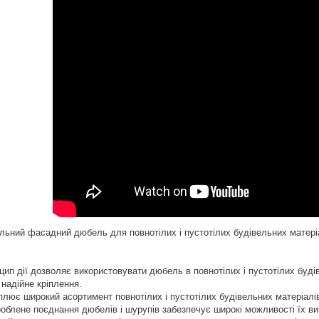
льний фасадний дюбель для повнотілих і пустотілих будівельних матері
ип дії дозволяє використовувати дюбель в повнотілих і пустотілих буд
надійне кріплення.
лює широкий асортимент повнотілих і пустотілих будівельних матеріалів,
облене поєднання дюбелів і шурупів забезпечує широкі можливості їх ви