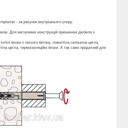
еріалах - за рахунок внутрішнього упору.
вкою. Для металевих конструкцій призначені дюбеля з
отілі блоки з легкого бетону, повнотіла силікатна цегла,
отіла цегла, термоізоляційні блоки. А так само придатний для