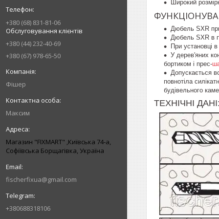
Широкий розмірн
ФУНКЦІОНУВА
+380 (68) 831-81-06
Дюбель SXR при
Обслуговування клієнтів
Дюбель SXR в по
+380 (44) 232-40-69
При установці в
У дерев'яних к
+380 (67) 978-65-50
бортиком і прес-
ш
Допускається вс
повнотіла силікатн
Фішер
будівельного каме
ТЕХНІЧНІ ДАНІ
Максим
Магазин "FIXMART" ,Київська 74-a,
Софіївська Борщагівка, Україна
fischerfixua@gmail.com
+380688318106