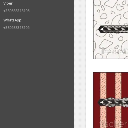
+380688318106
+380688318106