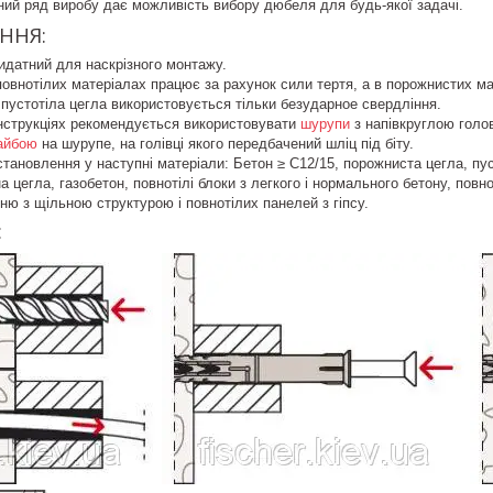
ий ряд виробу дає можливість вибору дюбеля для будь-якої задачі.
ННЯ:
датний для наскрізного монтажу.
внотілих матеріалах працює за рахунок сили тертя, а в порожнистих мат
 пустотіла цегла використовується тільки безударное свердління.
онструкціях рекомендується використовувати
шурупи
з напівкруглою голо
айбою
на шурупе, на голівці якого передбачений шліц під біту.
тановлення у наступні матеріали: Бетон ≥ C12/15, порожниста цегла, пуст
а цегла, газобетон, повнотілі блоки з легкого і нормального бетону, повн
ню з щільною структурою і повнотілих панелей з гіпсу.
: