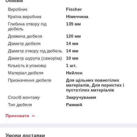
Основні
Виробник
Fischer
Країна виробник
Німеччина
Глибина отвору під
135 мм
дюбель
Довжина дюбеля
120 мм
Діаметр дюбеля
14 мм
Діаметр отвору під дюбель
14 мм
Діаметр шурупа (саморіза)
10 мм
Кількість в упаковці
1 шт.
Матеріал дюбеля
Нейлон
Призначення дюбеля
Для щільних повнотілих
матеріалів, Для пористих і
пустотілих матеріалів
Спосіб монтажу
Закручування
Тип дюбеля
Рамний
Приховати
Умови доставки