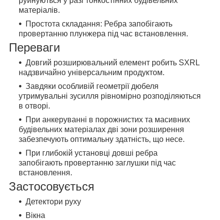
руйнуються у разі тонкостінних будівельних
матеріалів.
Простота складання: Ребра запобігають
провертанню плунжера під час встановлення.
Переваги
Довгий розширювальний елемент робить SXRL
надзвичайно універсальним продуктом.
Завдяки особливій геометрії дюбеля
утримувальні зусилля рівномірно розподіляються
в отворі.
При анкеруванні в порожнистих та масивних
будівельних матеріалах дві зони розширення
забезпечують оптимальну здатність, що несе.
При глибокій установці довші ребра
запобігають провертанню заглушки під час
встановлення.
Застосовується
Детектори руху
Вікна