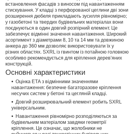
встановлення фасадів з виносом під навантаженням
стискування. У кладці з перфорованої цеглини дві зони
розширення дюбеля прикладають зусилля рівномірно;
у газобетоні та твердих будівельних матеріалах вони
поєднуються в один довгий розпірний елемент. Це
забезпечує відмінні значення навантаження. Широкий
асортимент з діаметрами 8, 10 та 14 мм та довжиною
анкера до 360 мм дозволяє використовувати їх у
різних областях. SXRL із гвинтом із потайною головкою
особливо рекомендується для кріплення дерев'яних
конструкцій.
Основні характеристики
Оцінка ETA з відмінними значеннями
навантаження: безпечне багаторазове кріплення
несучих систем у бетоні та цегляній кладці.
Довгий розширювальний елемент робить SXRL
універсальним.
Навантаження рівномірно розподіляються за
будівельним матеріалом завдяки геометрії
кріплення. Це означає, що жолобники не