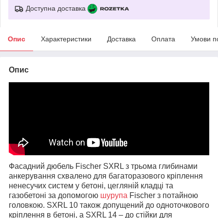
Доступна доставка
Опис
Характеристики
Доставка
Оплата
Умови п
Опис
Фасадний дюбель Fischer SXRL з трьома глибинами
анкерування схвалено для багаторазового кріплення
ненесучих систем у бетоні, цегляній кладці та
газобетоні за допомогою
шурупа
Fischer з потайною
головкою. SXRL 10 також допущений до одноточкового
кріплення в бетоні, а SXRL 14 – до стійки для