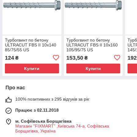
Турбогвинт по бетону
Турбогвинт по бетону
Турб
ULTRACUT FBS II 10x140
ULTRACUT FBS II 10x160
ULTR
85/75/55 US
105/95/75 US
145/
124
153,50
192
₴
₴
Купити
Купити
Про нас
100% позитивних з 295 відгуків за рік
Працює з 02.11.2018
м. Софіївська Борщагівка
Магазин "FIXMART" ,Київська 74-a, Софіївська
Борщагівка, Україна