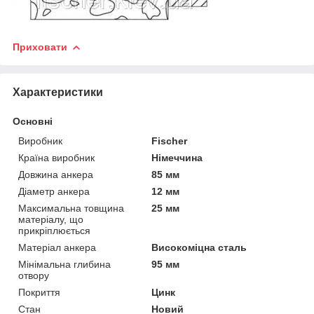
Приховати
Характеристики
Основні
Виробник
Fischer
Країна виробник
Німеччина
Довжина анкера
85 мм
Діаметр анкера
12 мм
Максимальна товщина
25 мм
матеріалу, що
прикріплюється
Матеріал анкера
Високоміцна сталь
Мінімальна глибина
95 мм
отвору
Покриття
Цинк
Стан
Новий