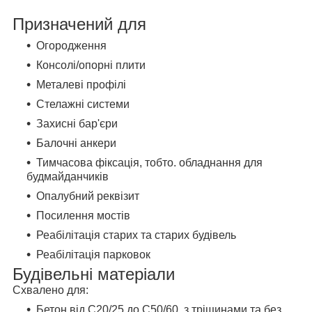
Призначений для
Огородження
Консолі/опорні плити
Металеві профілі
Стелажні системи
Захисні бар'єри
Балочні анкери
Тимчасова фіксація, тобто. обладнання для
будмайданчиків
Опалубний реквізит
Посилення мостів
Реабілітація старих та старих будівель
Реабілітація парковок
Будівельні матеріали
Схвалено для:
Бетон від C20/25 до C50/60, з тріщинами та без