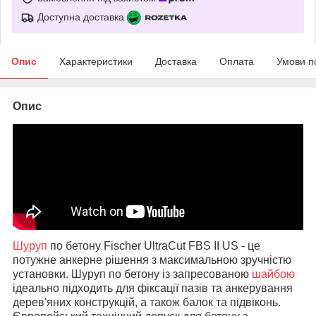
Доступна доставка
Опис
Характеристики
Доставка
Оплата
Умови п
Опис
Шуруп
по бетону Fischer UltraCut FBS II US - це
потужне анкерне рішення з максимальною зручністю
установки. Шуруп по бетону із запресованою
шайбою
ідеально підходить для фіксації пазів та анкерування
дерев'яних конструкцій, а також балок та підвіконь.