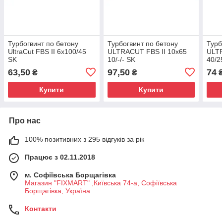
Турбогвинт по бетону
Турбогвинт по бетону
Турб
UltraCut FBS II 6x100/45
ULTRACUT FBS II 10x65
ULTR
SK
10/-/- SK
40/2
63,50
97,50
74
₴
₴
Купити
Купити
Про нас
100% позитивних з 295 відгуків за рік
Працює з 02.11.2018
м. Софіївська Борщагівка
Магазин "FIXMART" ,Київська 74-a, Софіївська
Борщагівка, Україна
Контакти