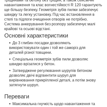
тріщинами та бетону без тріщин, а також сейсмічні
навантаження та клас вогнестійкості R 120 гарантують
ще більшу безпеку. Геометрія зубів пилки забезпечує
швидку та легку установку. Під час встановлення в
стелі та підлоги очищення отворів не потрібно.
Система анкерування без розпору забезпечує малі
крайові та осьові відстані.
Основні характеристики
До 3 глибин посадки дозволяють
використовувати один і той же саморіз для
деталей різної товщини.
Спеціальна геометрія зубів пили дозволяє
швидко врізатися у бетон.
Затверджене регулювання шурупів бетоном
дозволяє двічі відгвинтити шуруп для
вирівнювання прикріпленої деталі, а потім знову
затягнути шуруп.
Переваги
Максимальна гнучкість щодо навантаження та