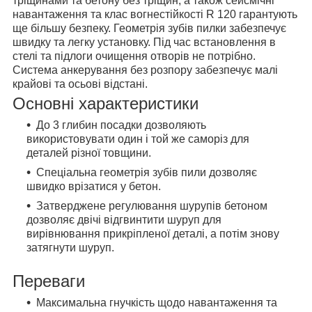
тріщинами та бетону без тріщин, а також сейсмічні
навантаження та клас вогнестійкості R 120 гарантують
ще більшу безпеку. Геометрія зубів пилки забезпечує
швидку та легку установку. Під час встановлення в
стелі та підлоги очищення отворів не потрібно.
Система анкерування без розпору забезпечує малі
крайові та осьові відстані.
Основні характеристики
До 3 глибин посадки дозволяють
використовувати один і той же саморіз для
деталей різної товщини.
Спеціальна геометрія зубів пили дозволяє
швидко врізатися у бетон.
Затверджене регулювання шурупів бетоном
дозволяє двічі відгвинтити шуруп для
вирівнювання прикріпленої деталі, а потім знову
затягнути шуруп.
Переваги
Максимальна гнучкість щодо навантаження та