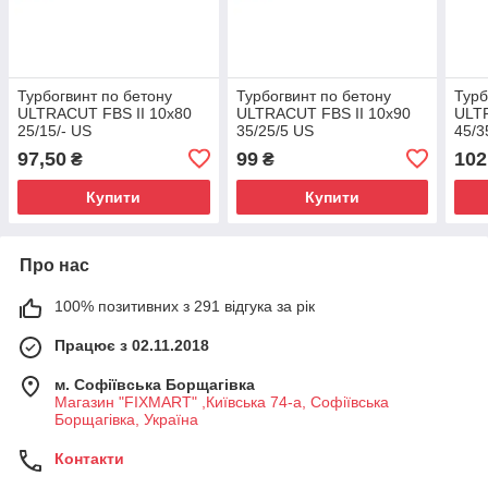
Турбогвинт по бетону
Турбогвинт по бетону
Турб
ULTRACUT FBS II 10x80
ULTRACUT FBS II 10x90
ULTR
25/15/- US
35/25/5 US
45/3
97,50
99
102
₴
₴
Купити
Купити
Про нас
100% позитивних з 291 відгука за рік
Працює з 02.11.2018
м. Софіївська Борщагівка
Магазин "FIXMART" ,Київська 74-a, Софіївська
Борщагівка, Україна
Контакти