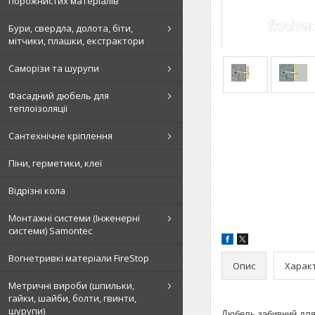
порожнистих матеріалів
Бури, свердла, долота, біти,
мітчики, плашки, екстрактори
Саморізи та шурупи
Фасадний дюбель для
теплоізоляції
Сантехнічне кріплення
Піни, герметики, клеї
Відрізні кола
Монтажні системи (Інженерні
системи) Samontec
Вогнетривкі матеріали FireStop
Опис
Харак
Метричні вироби (шпильки,
гайки, шайби, болти, гвинти,
шурупи)
Дюбель забивний для 