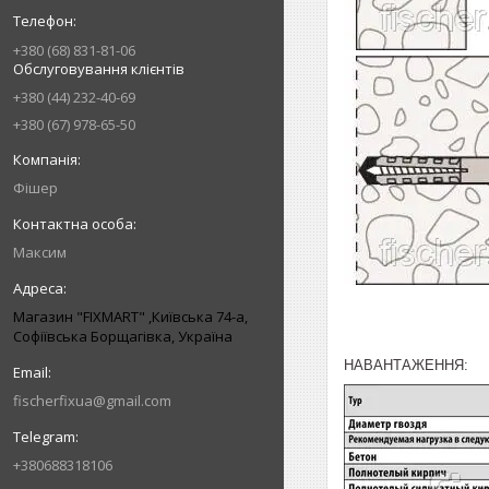
+380 (68) 831-81-06
Обслуговування клієнтів
+380 (44) 232-40-69
+380 (67) 978-65-50
Фішер
Максим
Магазин "FIXMART" ,Київська 74-a,
Софіївська Борщагівка, Україна
НАВАНТАЖЕННЯ:
fischerfixua@gmail.com
+380688318106