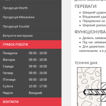
ПЕРЕВАГИ:
Продукція Würth
Швидкий ударни
Продукція Milwaukee
Вбудований удар
Передбачені на 
Широкий діапазо
Продукція Soudal
ФУНКЦІОНУВА
Витратні матеріали
Дюбель забивни
Під час забиван
ГРАФІК РОБОТИ
Для дерев'яних 
капелюшком, а в д
Понеділок
09:00
18:00
Вівторок
09:00
18:00
ТЕХНІЧНІ ДАНІ:
Середа
09:00
18:00
Четвер
09:00
18:00
Пʼятниця
09:00
18:00
Субота
10:00
17:00
Неділя
Вихідний
КОНТАКТИ