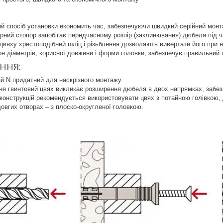
й спосіб установки економить час, забезпечуючи швидкий серійний монт
ний стопор запобігає передчасному розпір (заклинювання) дюбеля під ч
цвяху хрестоподібний шліц і різьблення дозволяють вивертати його при 
н діаметрів, корисної довжини і форми головки, забезпечує правильний 
ННЯ:
й N придатний для наскрізного монтажу.
ня гвинтовий цвях викликає розширення дюбеля в двох напрямках, забез
конструкцій рекомендується використовувати цвях з потайною голівкою,
овгих отворах – з плоско-округленої головкою.