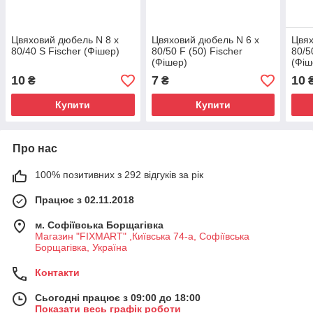
Цвяховий дюбель N 8 x
Цвяховий дюбель N 6 x
Цвях
80/40 S Fischer (Фішер)
80/50 F (50) Fischer
80/5
(Фішер)
(Фіш
10
7
10
₴
₴
Купити
Купити
Про нас
100% позитивних з 292 відгуків за рік
Працює з 02.11.2018
м. Софіївська Борщагівка
Магазин "FIXMART" ,Київська 74-a, Софіївська
Борщагівка, Україна
Контакти
Сьогодні працює з 09:00 до 18:00
Показати весь графік роботи