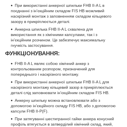
При використанні анкерної шпильки FHB II-A L в
поєднанні з ін'єкційним складом FIS HB можливий
наскрізний монтаж з заповненням складом кільцевого
зазору в прикріплюється деталі.
Анкерна шпилька FHB II-A L схвалена для
використання як з хімічними капсулами, так і з
ін'єкційним розчином. Це забезпечує максимальну
гнучкість застосування.
ФУНКЦІОНУВАННЯ:
FHB II-A L являє собою хімічний анкер з
контрольованим розпором, призначений для
попереднього і наскрізного монтажу.
При використанні анкерної шпильки FHB II-A L для
наскрізного монтажу кільцевий зазор в прикріплюється
деталі слід заповнювати ін'єкційним складом FIS HB.
Анкерну шпильку можна встановлювати або з
допомогою ін'єкційного складу FIS HB, або з допомогою
капсули FHB II-P(F).
При затягуванні шестигранної гайки анкера конусний
профіль втягується в затверділий хімічний склад, який,