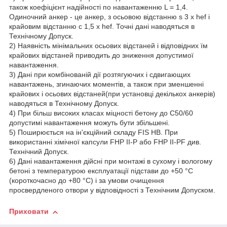
також коефіцієнт надійності по навантаженню L = 1,4.
Одиночний анкер - це анкер, з осьовою відстанню s 3 x hef і
крайовим відстанню c 1,5 x hef. Точні дані наводяться в
Технічному Допуск.
2) Наявність мінімальних осьових відстаней і відповідних їм
крайових відстаней приводить до зниження допустимої
навантаження.
3) Дані при комбінованій дії розтягуючих і сдвигающих
навантажень, згинаючих моментів, а також при зменшенні
крайових і осьових відстаней(при установці декількох анкерів)
наводяться в Технічному Допуск.
4) При більш високих класах міцності бетону до C50/60
допустимі навантаження можуть бути збільшені.
5) Поширюється на ін'єкційний складу FIS HB. При
використанні хімічної капсули FHP II-P або FHP II-PF див.
Технічний Допуск.
6) Дані навантаження дійсні при монтажі в сухому і вологому
бетоні з температурою експлуатації підстави до +50 °C
(короткочасно до +80 °C) і за умови очищення
просвердленого отвори у відповідності з Технічним Допуском.
Приховати