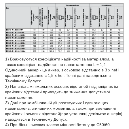
1) Враховуються коефіцієнти надійності за матеріалом, а
також коефіцієнт надійності по навантаженню L = 1,4.
Одиночний анкер - це анкер, з осьовою відстанню s 3 x hef і
крайовим відстанню c 1,5 x hef. Точні дані наводяться в
Технічному Допуск.
2) Наявність мінімальних осьових відстаней і відповідних їм
крайових відстаней приводить до зниження допустимої
навантаження.
3) Дані при комбінованій дії розтягуючих і сдвигающих
навантажень, згинаючих моментів, а також при зменшенні
крайових і осьових відстаней(при установці декількох анкерів)
наводяться в Технічному Допуск.
4) При більш високих класах міцності бетону до C50/60