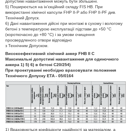
допустимі навантаження можуть бути збільшені.
5) Поширюється на ін'єкційний складу FIS HB. При
використанні хімічної капсули FHP II-P або FHP II-PF див.
Технічний Допуск.
6) Дані навантаження дійсні при монтажі в сухому і вологому
бетоні з температурою експлуатації підстави до +50 °C
(короткочасно до +80 °C) і за умови очищення
просвердленого отвори відповідно
з Технічним Допуском.
Високоефективний хімічний анкер FHB II C
Максимальні допустимі навантаження для одиночного
анкера
1) 5) 6)
в бетоні C20/25
4)
При проектуванні необхідно враховувати положення
Технічного Допуску ETA - 05/0164
1) Враховуються коефіцієнти надійності за матеріалом, а