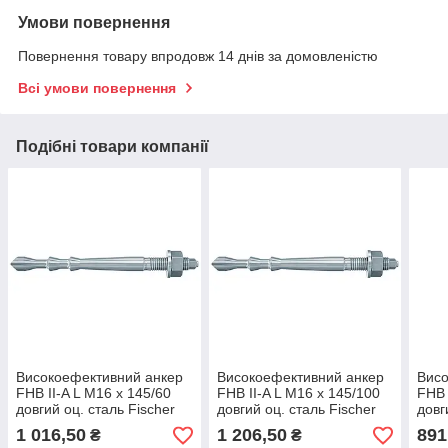
Умови повернення
Повернення товару впродовж 14 днів за домовленістю
Всі умови повернення
Подібні товари компанії
Високоефективний анкер
Високоефективний анкер
Висо
FHB II-A L M16 x 145/60
FHB II-A L M16 x 145/100
FHB 
довгий оц. сталь Fischer
довгий оц. сталь Fischer
довг
(Фішер)
(Фішер)
(Фіш
1 016,50
1 206,50
891
₴
₴