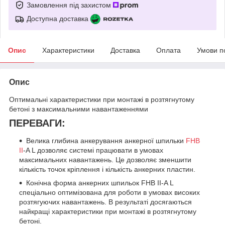
Замовлення під захистом
Доступна доставка
Опис
Характеристики
Доставка
Оплата
Умови п
Опис
Оптимальні характеристики при монтажі в розтягнутому
бетоні з максимальними навантаженнями
ПЕРЕВАГИ:
Велика глибина анкерування анкерної шпильки
FHB
II
-A L дозволяє системі працювати в умовах
максимальних навантажень. Це дозволяє зменшити
кількість точок кріплення і кількість анкерних пластин.
Конічна форма анкерних шпильок FHB II-A L
спеціально оптимізована для роботи в умовах високих
розтягуючих навантажень. В результаті досягаються
найкращі характеристики при монтажі в розтягнутому
бетоні.