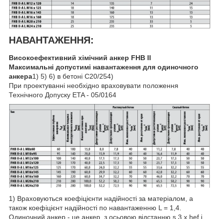
НАВАНТАЖЕННЯ:
Високоефективний хімічний анкер FHB II
Максимальні допустимі навантаження для одиночного
анкера
1) 5) 6)
в бетоні C20/25
4)
При проектуванні необхідно враховувати положення
Технічного Допуску ETA - 05/0164
1) Враховуються коефіцієнти надійності за матеріалом, а
також коефіцієнт надійності по навантаженню L = 1,4.
Одиночний анкер - це анкер, з осьовою відстанню s 3 x hef і