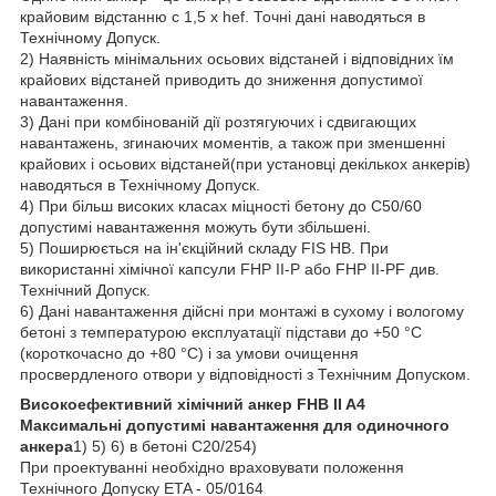
крайовим відстанню c 1,5 x hef. Точні дані наводяться в
Технічному Допуск.
2) Наявність мінімальних осьових відстаней і відповідних їм
крайових відстаней приводить до зниження допустимої
навантаження.
3) Дані при комбінованій дії розтягуючих і сдвигающих
навантажень, згинаючих моментів, а також при зменшенні
крайових і осьових відстаней(при установці декількох анкерів)
наводяться в Технічному Допуск.
4) При більш високих класах міцності бетону до C50/60
допустимі навантаження можуть бути збільшені.
5) Поширюється на ін'єкційний складу FIS HB. При
використанні хімічної капсули FHP II-P або FHP II-PF див.
Технічний Допуск.
6) Дані навантаження дійсні при монтажі в сухому і вологому
бетоні з температурою експлуатації підстави до +50 °C
(короткочасно до +80 °C) і за умови очищення
просвердленого отвори у відповідності з Технічним Допуском.
Високоефективний хімічний анкер FHB II A4
Максимальні допустимі навантаження для одиночного
анкера
1) 5) 6)
в бетоні C20/25
4)
При проектуванні необхідно враховувати положення
Технічного Допуску ETA - 05/0164