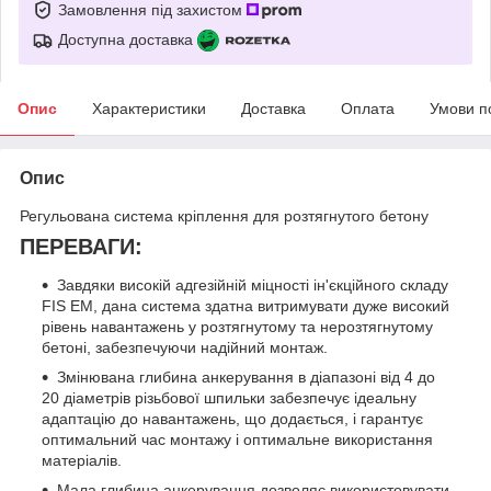
Замовлення під захистом
Доступна доставка
Опис
Характеристики
Доставка
Оплата
Умови п
Опис
Регульована система кріплення для розтягнутого бетону
ПЕРЕВАГИ:
Завдяки високій адгезійній міцності ін'єкційного складу
FIS EM, дана система здатна витримувати дуже високий
рівень навантажень у розтягнутому та нерозтягнутому
бетоні, забезпечуючи надійний монтаж.
Змінювана глибина анкерування в діапазоні від 4 до
20 діаметрів різьбової шпильки забезпечує ідеальну
адаптацію до навантажень, що додається, і гарантує
оптимальний час монтажу і оптимальне використання
матеріалів.
Мала глибина анкерування дозволяє використовувати