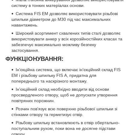
систему в тонких матеріалах основи.
Система FIS EM дозволяє використовувати різьбові
шпильки діаметром до M30 під час максимальних
навантажень.
Широкий асортимент схвалених типів сталі дозволяє
використовувати анкер у всіх корозійностійких класах та
забезпечує максимально можливу безпеку
застосування.
ФУНКЦІОНУВАННЯ:
Ін'єкційна система, що включає ін'єкційний склад FIS
EM і різьбову шпильку FIS А, придатна для
попереднього та наскрізного монтажу.
Ін'єкційний склад необхідно вводити від основи
просвердленого отвору, щоб не допускати утворення
повітряних порожнин.
Розчин пов'язує всю поверхню різьбової шпильки зі
стінками отвору та герметизує отвір.
Різьбову шпильку встановлюють в отвір обертально-
поступальним рухом, поки вона не досягне підстави
отвору.