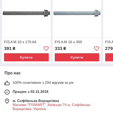
FIS A M 10 x 170 A4
FIS A M 16 x 300
FIS 
391
333
279
₴
₴
Купити
Купити
Про нас
100% позитивних з 294 відгуків за рік
Працює з 02.11.2018
м. Софіївська Борщагівка
Магазин "FIXMART" ,Київська 74-a, Софіївська
Борщагівка, Україна