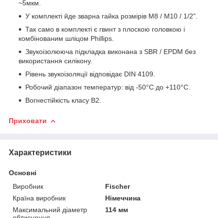
~5мкм.
У комплекті йде зварна гайка розмірів M8 / M10 / 1/2".
Так само в комплекті є гвинт з плоскою головкою і
комбінованим шліцом Phillips.
Звукоізолююча підкладка виконана з SBR / EPDM без
використання силікону.
Рівень звукоізоляції відповідає DIN 4109.
Робочий діапазон температур: від -50°C до +110°C.
Вогнестійкість класу B2.
Приховати
Характеристики
Основні
Виробник
Fischer
Країна виробник
Німеччина
Максимальний діаметр
114 мм
обтиснення