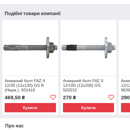
Подібні товари компанії
Анкерний болт FAZ II
Анкерний болт FAZ II
Анке
12/30 (12x130) GS R
12/100 (12x200) GS,
12/1
(Нерж.), 501418
502532
963
469,50
270
290
₴
₴
Купити
Купити
Про нас