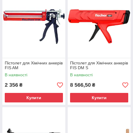
хімічних анкерів. Серед таких інструментів є выпрессовочные
пістолети, акумуляторні дозатори, пістолети для продувки
стисненим повітрям та інші корисні інструменти.
Приналежності марки Fischer роблять монтаж простим.
Приладдя для хімічних анкерів допомагають проводити різні
монтажні роботи в порожнистих матеріалах, наприклад
прочищати просвердлені отвори.
Пістолет для Хімічних анкерів
Пістолет для Хімічних анкерів
FIS AM
FIS DM S
В наявності
В наявності
2 356
8 566,50
₴
₴
Купити
Купити